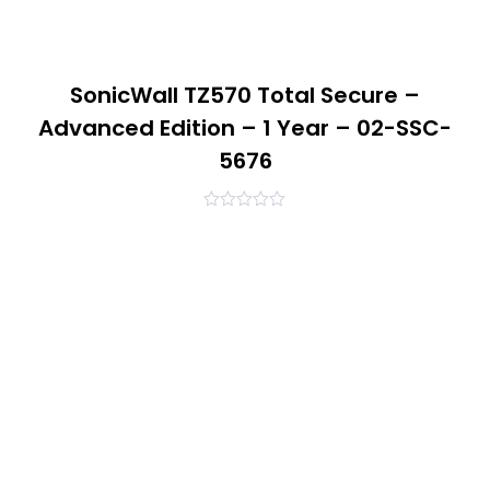
SonicWall TZ570 Total Secure –
Advanced Edition – 1 Year – 02-SSC-
5676
0
out
of
5