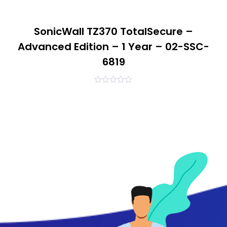
SonicWall TZ370 TotalSecure –
Advanced Edition – 1 Year – 02-SSC-
6819
0
out
of
5