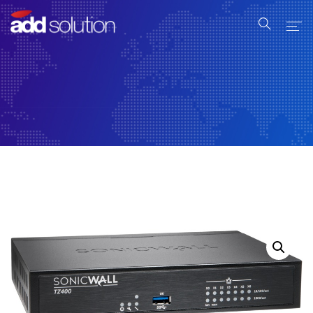
Home
Serviços
Produtos
Industrial
Sobre Nós
Contato