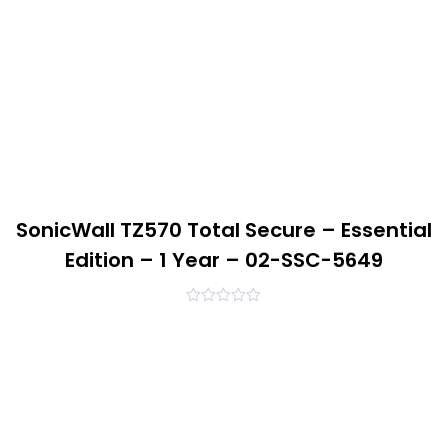
SonicWall TZ570 Total Secure – Essential
Edition – 1 Year – 02-SSC-5649
0
out
of
5