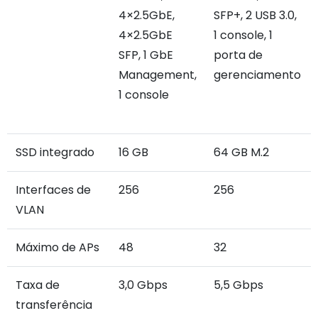
4×2.5GbE,
SFP+, 2 USB 3.0,
4×2.5GbE
1 console, 1
SFP, 1 GbE
porta de
Management,
gerenciamento
1 console
SSD integrado
16 GB
64 GB M.2
Interfaces de
256
256
VLAN
Máximo de APs
48
32
Taxa de
3,0 Gbps
5,5 Gbps
transferência