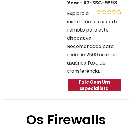
Year - 02-SSC-9598
Explore a
Avaliação
instalação e o suporte
0
de
remoto para este
5
dispositivo
Recomendado para
rede de 2500 ou mais
usuários Taxa de
transferência...
Fale Com Um
Especialista
Os Firewalls