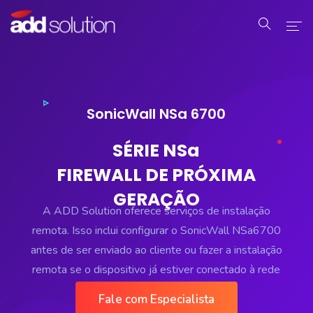
Home
Serviços
SonicWall NSa 6700
Produtos
SÉRIE NSa
FIREWALL DE PRÓXIMA
Industrial
GERAÇÃO
Sobre Nós
A ADD Solution oferece serviços de instalação
remota. Isso inclui configurar o SonicWall NSa6700
Contato
antes de ser enviado ao cliente ou fazer a instalação
remota se o dispositivo já estiver conectado à rede
do cliente.
Fale com Especialista