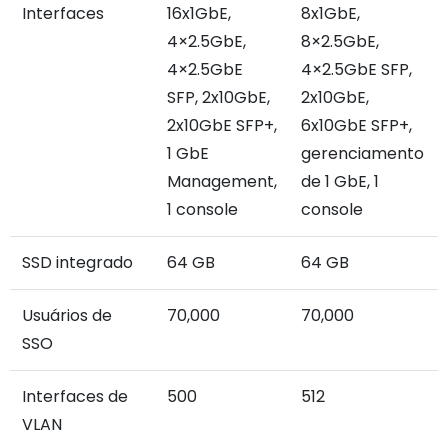
Interfaces
16x1GbE,
8x1GbE,
4×2.5GbE,
8×2.5GbE,
4×2.5GbE
4×2.5GbE SFP,
SFP, 2x10GbE,
2x10GbE,
2x10GbE SFP+,
6x10GbE SFP+,
1 GbE
gerenciamento
Management,
de 1 GbE, 1
1 console
console
SSD integrado
64 GB
64 GB
Usuários de
70,000
70,000
SSO
Interfaces de
500
512
VLAN