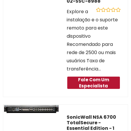
02-SSC-8988
Explore a
Avaliação
instalação e o suporte
0
de
remoto para este
5
dispositivo
Recomendado para
rede de 2500 ou mais
usuários Taxa de
transferência...
Fale Com Um
Especialista
SonicWall NSA 6700
TotalSecure -
Essential Edition - 1