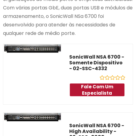
Com várias portas GbE, duas portas USB e módulos de
armazenamento, o SonicWall NSa 6700 foi
desenvolvido para atender às necessidades de
qualquer rede de médio porte.
SonicWall NSA 6700 -
Somente Dispositivo
- 02-SSC-4332
Avaliação
Fale Com Um
0
Especialista
de
5
SonicWall NSA 6700 -
High Availability -