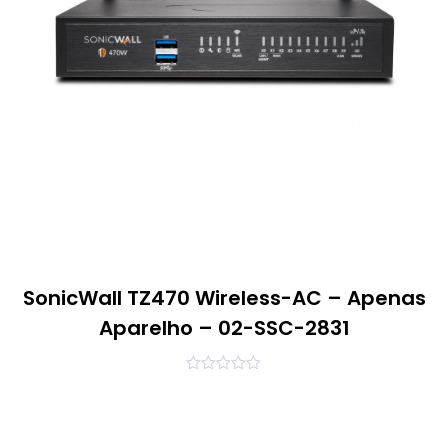
SonicWall TZ470 Wireless-AC – Apenas
Aparelho – 02-SSC-2831
0
out
of
5