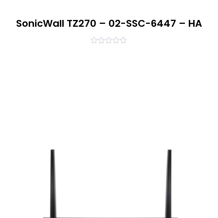
SonicWall TZ270 – 02-SSC-6447 – HA
0
out
of
5