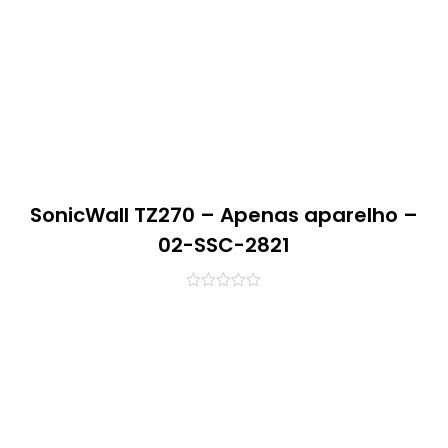
SonicWall TZ270 – Apenas aparelho –
02-SSC-2821
0
out
of
5