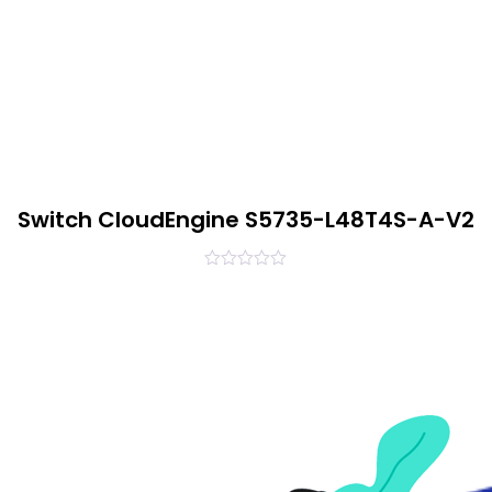
Switch CloudEngine S5735-L48T4S-A-V2
0
out
of
5