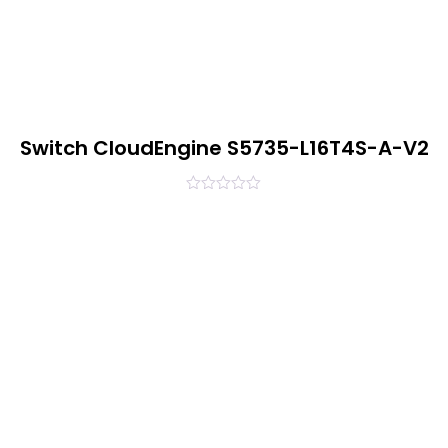
Switch CloudEngine S5735-L16T4S-A-V2
0
out
of
5