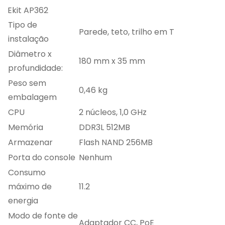
Ekit AP362
Tipo de
Parede, teto, trilho em T
instalação
Diâmetro x
180 mm x 35 mm
profundidade:
Peso sem
0,46 kg
embalagem
CPU
2 núcleos, 1,0 GHz
Memória
DDR3L 512MB
Armazenar
Flash NAND 256MB
Porta do console
Nenhum
Consumo
máximo de
11.2
energia
Modo de fonte de
Adaptador CC, PoE