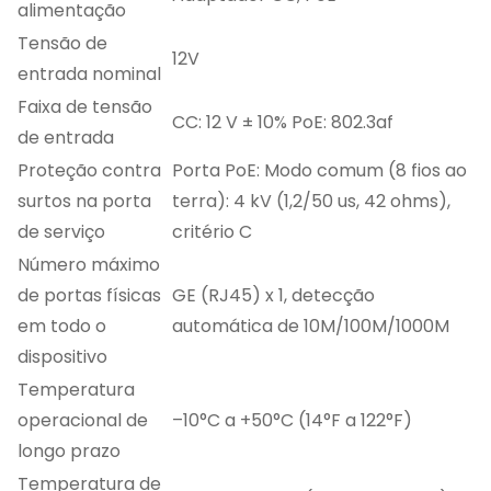
alimentação
Tensão de
12V
entrada nominal
Faixa de tensão
CC: 12 V ± 10% PoE: 802.3af
de entrada
Proteção contra
Porta PoE: Modo comum (8 fios ao
surtos na porta
terra): 4 kV (1,2/50 us, 42 ohms),
de serviço
critério C
Número máximo
de portas físicas
GE (RJ45) x 1, detecção
em todo o
automática de 10M/100M/1000M
dispositivo
Temperatura
operacional de
–10°C a +50°C (14°F a 122°F)
longo prazo
Temperatura de