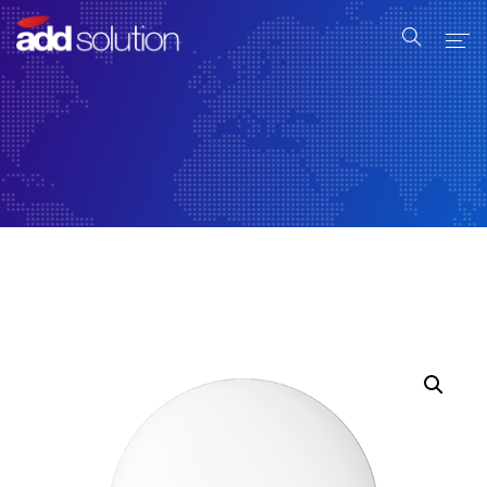
Home
Serviços
Produtos
Industrial
Sobre Nós
Contato