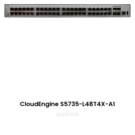
CloudEngine S5735-L48T4X-A1
0
out
of
5