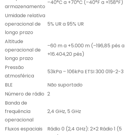
–40°C a +70°C (–40°F a +158°F)
armazenamento
Umidade relativa
operacional de
5% UR a 95% UR
longo prazo
Altitude
–60 m a +5.000 m (–196,85 pés a
operacional de
+16.404,20 pés)
longo prazo
Pressão
53kPa – 106kPa ETSI 300 019-2-3
atmosférica
BLE
Não suportado
Número de rádio
2
Banda de
frequência
2,4 GHz, 5 GHz
operacional
Fluxos espaciais
Rádio 0 (2,4 GHz): 2×2 Rádio 1 (5