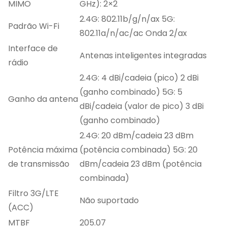
MIMO
GHz): 2×2
2.4G: 802.11b/g/n/ax 5G:
Padrão Wi-Fi
802.11a/n/ac/ac Onda 2/ax
Interface de
Antenas inteligentes integradas
rádio
2.4G: 4 dBi/cadeia (pico) 2 dBi
(ganho combinado) 5G: 5
Ganho da antena
dBi/cadeia (valor de pico) 3 dBi
(ganho combinado)
2.4G: 20 dBm/cadeia 23 dBm
Potência máxima
(potência combinada) 5G: 20
de transmissão
dBm/cadeia 23 dBm (potência
combinada)
Filtro 3G/LTE
Não suportado
(ACC)
MTBF
205.07