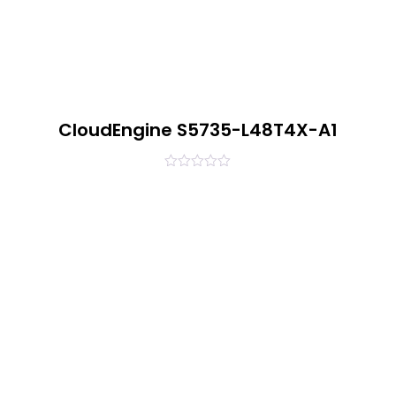
CloudEngine S5735-L48T4X-A1
0
out
of
5