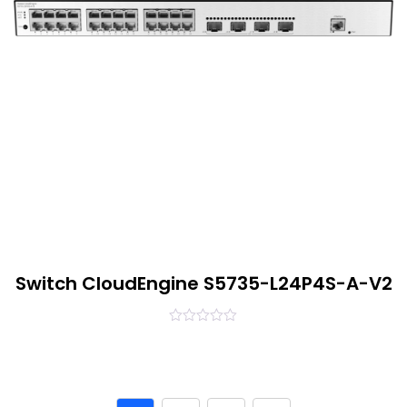
Switch CloudEngine S5735-L24P4S-A-V2
0
out
of
5