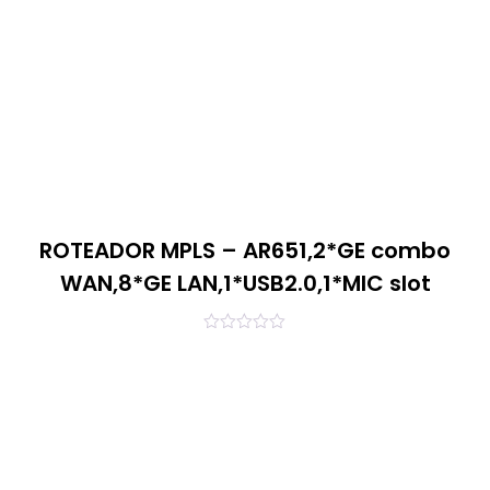
ROTEADOR MPLS – AR651,2*GE combo
WAN,8*GE LAN,1*USB2.0,1*MIC slot
0
out
of
5