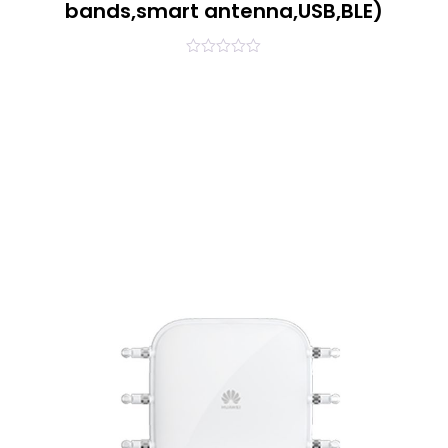
bands,smart antenna,USB,BLE)
0
out
of
5