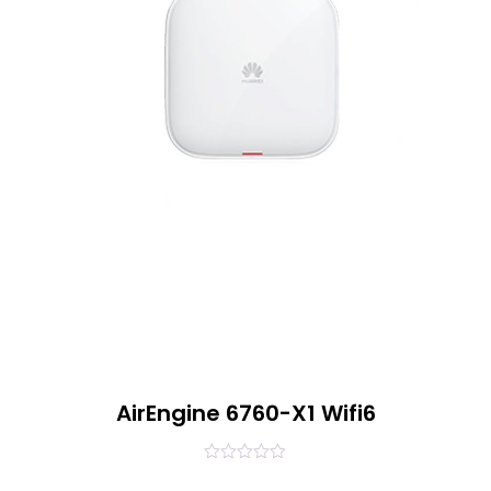
AirEngine 6760-X1 Wifi6
0
out