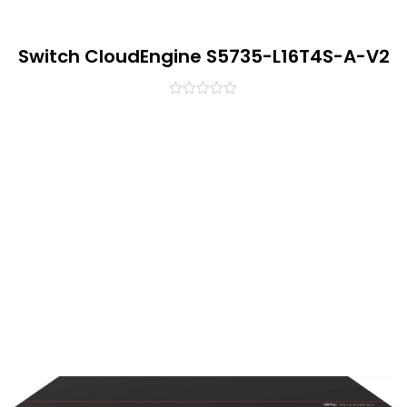
Switch CloudEngine S5735-L16T4S-A-V2
0
out
of
5