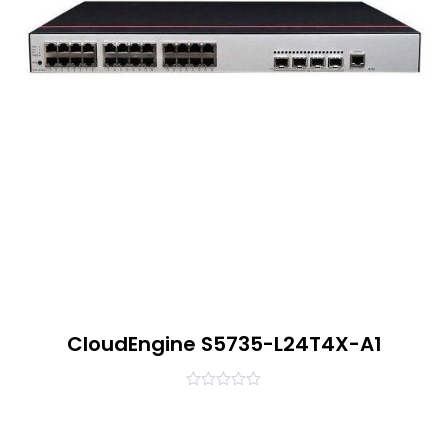
CloudEngine S5735-L24T4X-A1
0
out
of
5