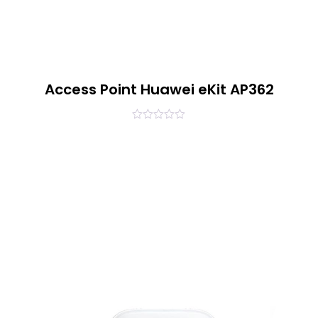
Access Point Huawei eKit AP362
0
out
of
5