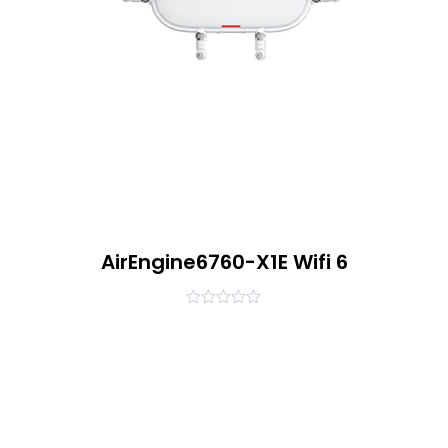
AirEngine6760-X1E Wifi 6
0
out
of
5