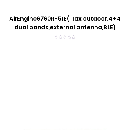
AirEngine6760R-51E(11ax outdoor,4+4
dual bands,external antenna,BLE)
0
out
of
5