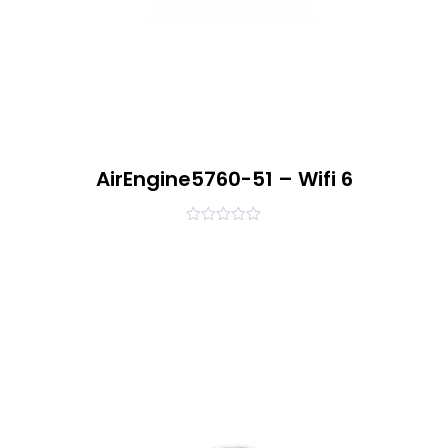
AirEngine5760-51 – Wifi 6
0
out
of
5