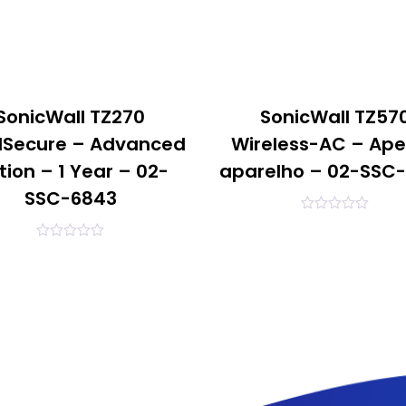
SonicWall TZ270
SonicWall TZ57
lSecure – Advanced
Wireless-AC – Ap
tion – 1 Year – 02-
aparelho – 02-SSC
SSC-6843
0
out
of
0
5
out
of
5