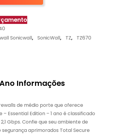
orçamento
640
ewall Sonicwall
,
SonicWall
,
TZ
,
TZ670
 1 Ano Informações
irewalls de médio porte que oferece
Essential Edition – 1 ano é classificado
e 2,1 Gbps. Confie que seu ambiente de
e segurança aprimorados Total Secure