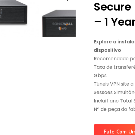
Secure 
– 1 Ye
Explore a instal
dispositivo
Recomendado par
Taxa de transfer
Gbps
Túneis VPN site a 
Sessões Simultâne
Inclui 1 ano Total
Nº de peça do fa
Fale Com Um