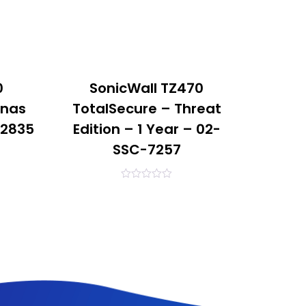
0
SonicWall TZ470
enas
TotalSecure – Threat
-2835
Edition – 1 Year – 02-
SSC-7257
0
out
of
5