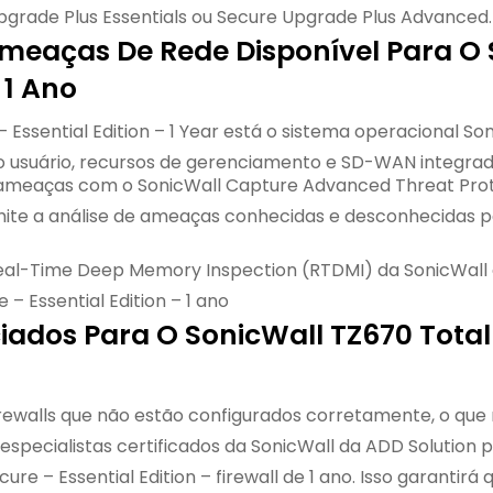
pgrade Plus Essentials ou Secure Upgrade Plus Advanced.
eaças De Rede Disponível Para O S
 1 Ano
 Essential Edition – 1 Year está o sistema operacional So
 do usuário, recursos de gerenciamento e SD-WAN integrad
meaças com o SonicWall Capture Advanced Threat Prot
te a análise de ameaças conhecidas e desconhecidas pa
l-Time Deep Memory Inspection (RTDMI) da SonicWall e 
– Essential Edition – 1 ano
iados Para O SonicWall TZ670 Total 
firewalls que não estão configurados corretamente, o que
specialistas certificados da SonicWall da ADD Solution p
re – Essential Edition – firewall de 1 ano. Isso garanti