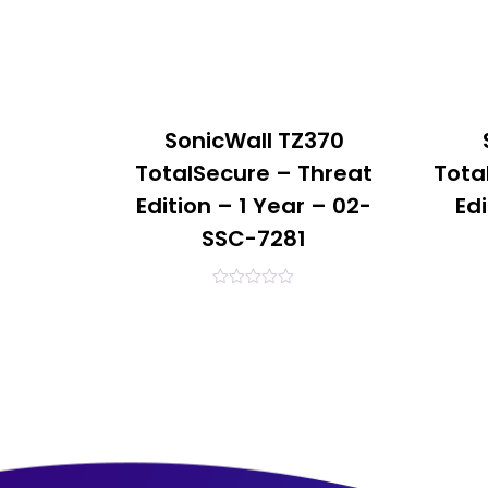
SonicWall TZ370
TotalSecure – Threat
Tota
Edition – 1 Year – 02-
Edi
SSC-7281
0
out
of
5