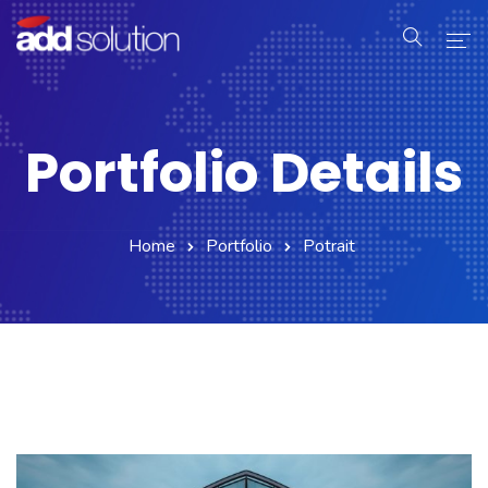
Home
Portfolio Details
Serviços
Produtos
Home
Portfolio
Potrait
Industrial
Sobre Nós
Contato