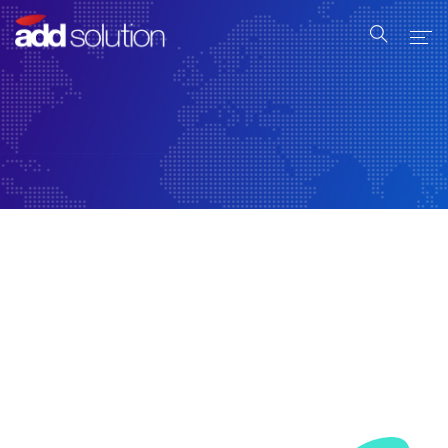
Home
Serviços
Produtos
Industrial
Sobre Nós
Contato